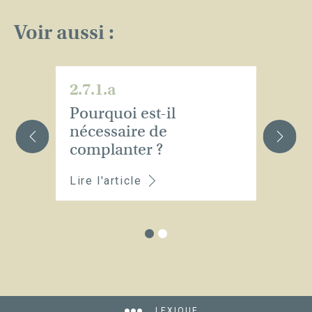
Voir aussi :
2.7.1.a
2.
Pourquoi est-il
Q
nécessaire de
c
complanter ?
?
Lire l'article
Li
LEXIQUE