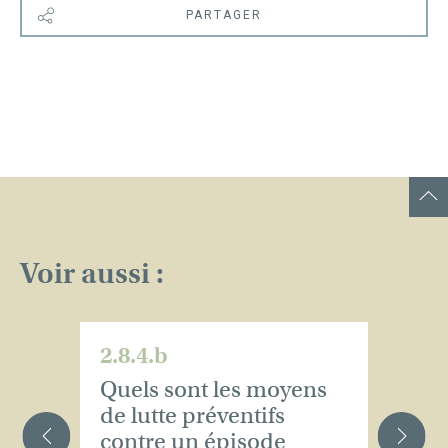
PARTAGER
Voir aussi :
2.8.4.b
2.
Quels sont les moyens
Q
de lutte préventifs
p
contre un épisode
c