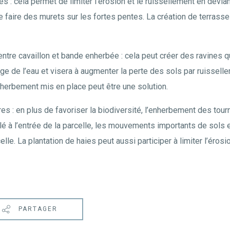
 : cela permet de limiter l’érosion et le ruissellement en déviant
de faire des murets sur les fortes pentes. La création de terrasse
e entre cavaillon et bande enherbée : cela peut créer des ravines
ge de l’eau et visera à augmenter la perte des sols par ruissell
nherbement mis en place peut être une solution.
s : en plus de favoriser la biodiversité, l’enherbement des tou
elé à l’entrée de la parcelle, les mouvements importants de sols e
elle. La plantation de haies peut aussi participer à limiter l’érosio
PARTAGER