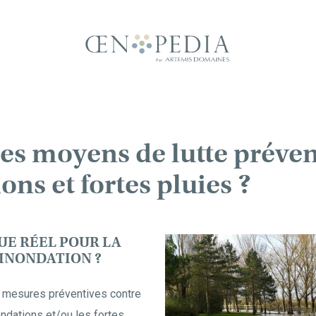
les moyens de lutte préven
ons et fortes pluies ?
QUE RÉEL POUR LA
’INONDATION ?
s mesures préventives contre
ndations et/ou les fortes