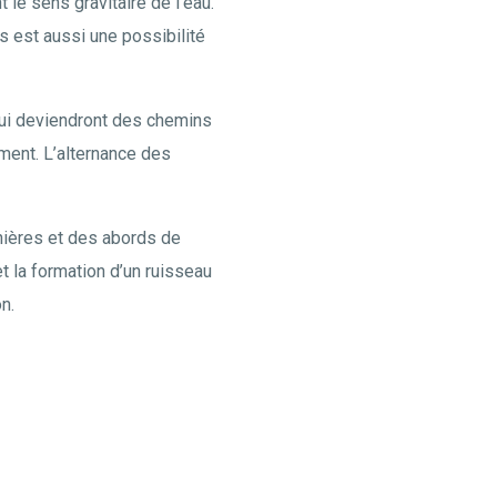
 le sens gravitaire de l’eau.
s est aussi une possibilité
 qui deviendront des chemins
ement. L’alternance des
rnières et des abords de
t la formation d’un ruisseau
n.