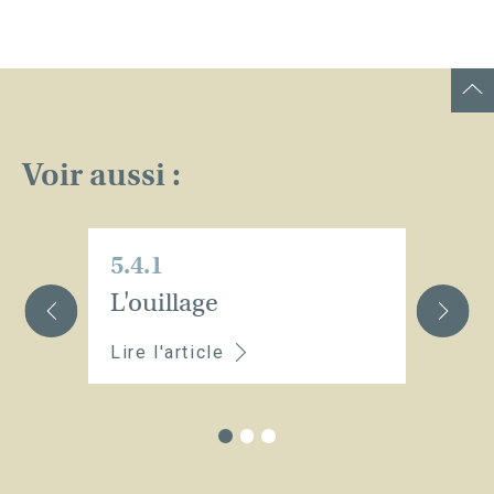
Voir aussi :
5.4.1
5.
L'ouillage
L
Lire l'article
Li