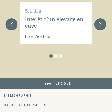
5.1.1.a
5.
Intérêt d'un élevage en
In
cuve
fû
Lire l'article
Li
LEXIQUE
BIBLIOGRAPHIE
CALCULS ET FORMULES