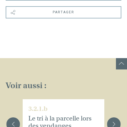
PARTAGER
Voir aussi :
3.2.1.b
3.
Le tri à la parcelle lors
Le
des vendanges