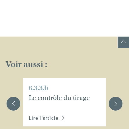
Voir aussi :
6.3.3.b
6.
Le contrôle du tirage
L
b
Lire l'article
Li