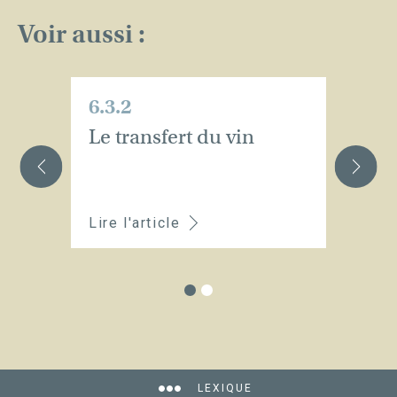
Voir aussi :
6.3.2
6.
Le transfert du vin
L
s
bo
Lire l'article
Li
LEXIQUE