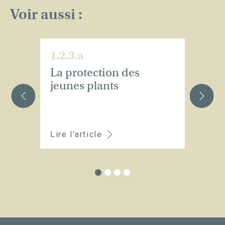
Voir aussi :
1.2.3.a
1.
La protection des
L
jeunes plants
a
Lire l'article
Li