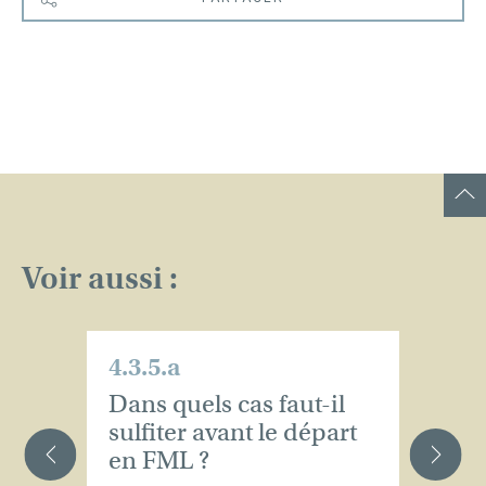
Voir aussi :
4.3.5.a
4.
Dans quels cas faut-il
Es
sulfiter avant le départ
d’
en FML ?
o