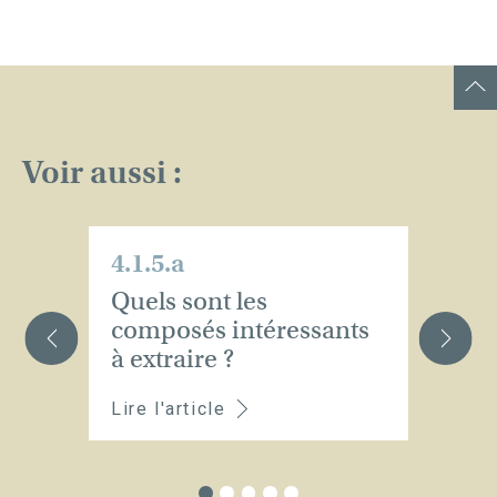
Voir aussi :
4.1.5.a
4.
Quels sont les
Es
composés intéressants
u
à extraire ?
fe
Lire l'article
Li