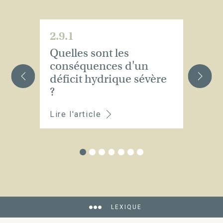
2.9.1
2.
Quelles sont les
Qu
conséquences d'un
s
déficit hydrique sévère
ex
?
Lire l'article
Li
LEXIQUE