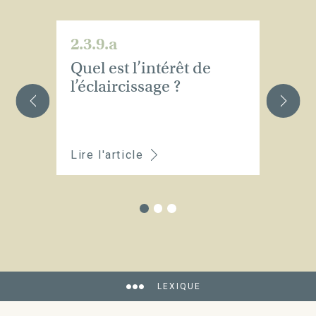
2.3.9.a
2.
Quel est l’intérêt de
E
l’éclaircissage ?
s
Lire l'article
Li
LEXIQUE