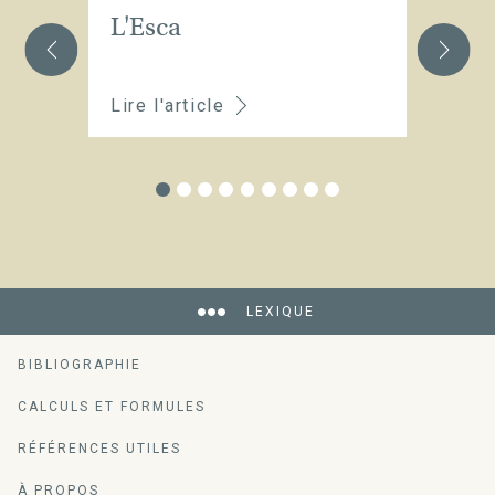
L'Esca
L
A
Lire l'article
Li
LEXIQUE
BIBLIOGRAPHIE
CALCULS ET FORMULES
RÉFÉRENCES UTILES
À PROPOS