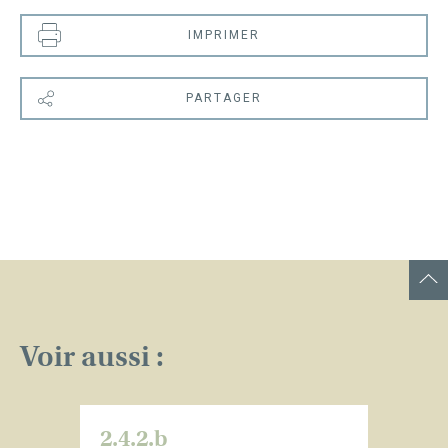
IMPRIMER
PARTAGER
Voir aussi :
2.4.2.b
2.