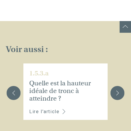
Voir aussi :
1.5.3.a
1.
Quelle est la hauteur
Q
idéale de tronc à
fe
atteindre ?
Lire l'article
Li