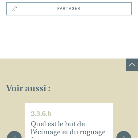
PARTAGER
Voir aussi :
2.3.6.b
2.
Quel est le but de
Q
l’écimage et du rognage
p