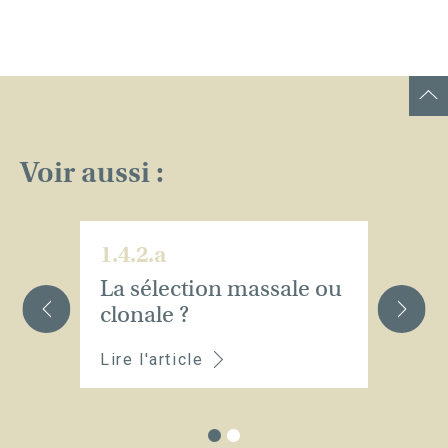
Voir aussi :
1.4.2.a
1.
La sélection massale ou
Le
clonale ?
d
Lire l'article
Li