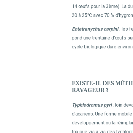
14 œufs pour la 3ème). La du
20 à 25°C avec 70 % d’hygromé
Eotetranychus carpini
: les f
pond une trentaine d’œufs sur
cycle biologique dure environ
EXISTE-IL DES MÉ
RAVAGEUR ?
Typhlodromus pyri
: loin dev
d’acariens. Une forme mobile p
développement ou la réimplant
toxique vis à vis des typhlod