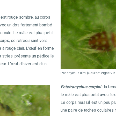
e est rouge sombre, au corps
 avec un dos fortement bombé
ercule. Le mâle est plus petit
corps, se rétrécissant vers
ge à rouge clair. L’œuf en forme
 stries, présente un pédicelle
ieur. L’œuf d’hiver est d’un
Panonychus ulmi (Source: Vigne Vin
Eotetranychus carpini
: la fem
le mâle est plus petit avec l’e
Le corps massif est un peu plu
une paire de taches oculaires 