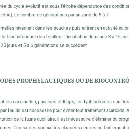
rée du cycle évolutif est sous l’étroite dépendance des conditi
trie). Le nombre de générations par an varie de 5 à 7.
emelles hivernent dans les souches puis entrent en activité au 
 la face inférieure des feuilles. L’incubation demande 8 à 15 jou
 25 jours et 5 à 6 générations se succèdent.
THODES PROPHYLACTIQUES OU DE BIOCONTR
ant les coccinelles, punaises et thrips, les typhlodromes sont le
ar feuille est nécessaire pour éviter tout traitement acaricide. A
ation de la faune auxiliaire, il est nécessaire d’éliminer du pro
romes. Choisir des spécialités classées neutres ou faiblement t