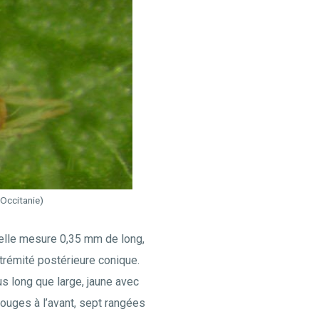
 Occitanie)
elle mesure 0,35 mm de long,
xtrémité postérieure conique.
s long que large, jaune avec
rouges à l’avant, sept rangées