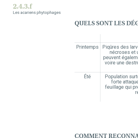
2.4.3.f
Les acariens phytophages
QUELS SONT LES DÉ
Printemps
Piqûres des lar
nécroses et u
peuvent égaleme
voire une destr
Été
Population surto
forte attaqu
feuillage qui p
r
COMMENT RECONNAI