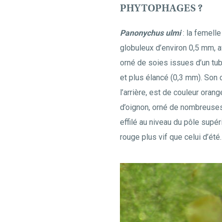
PHYTOPHAGES ?
Panonychus ulmi
: la femell
globuleux d’environ 0,5 mm,
orné de soies issues d’un tub
et plus élancé (0,3 mm). Son 
l’arrière, est de couleur oran
d’oignon, orné de nombreuses
effilé au niveau du pôle supér
rouge plus vif que celui d’été.