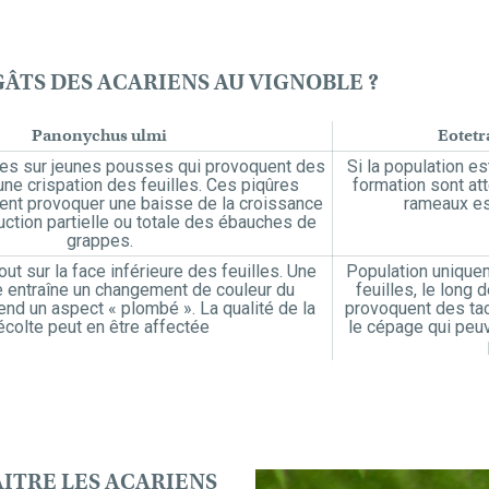
GÂTS DES ACARIENS AU VIGNOBLE ?
Panonychus ulmi
Eotetr
ves sur jeunes pousses qui provoquent des
Si la population e
ne crispation des feuilles. Ces piqûres
formation sont at
nt provoquer une baisse de la croissance
rameaux est
uction partielle ou totale des ébauches de
grappes.
ut sur la face inférieure des feuilles. Une
Population uniquem
e entraîne un changement de couleur du
feuilles, le long
rend un aspect « plombé ». La qualité de la
provoquent des ta
écolte peut en être affectée
le cépage qui peuv
TRE LES ACARIENS