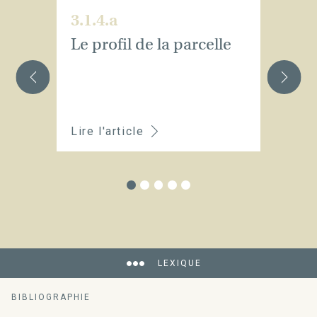
3.1.4.a
3.
Le profil de la parcelle
L'
p
Lire l'article
Li
LEXIQUE
BIBLIOGRAPHIE