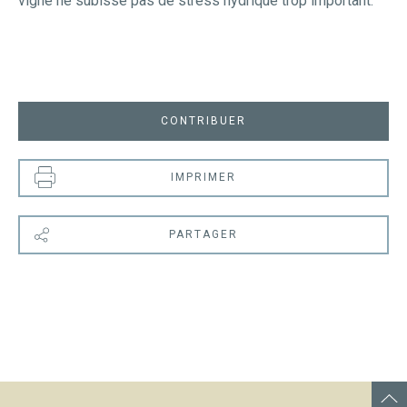
vigne ne subisse pas de stress hydrique trop important.
CONTRIBUER
IMPRIMER
PARTAGER