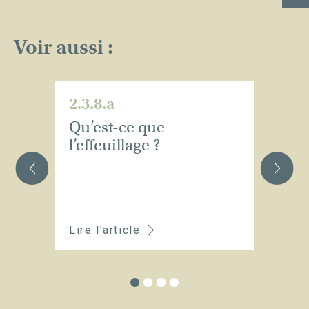
Voir aussi :
2.3.8.a
2.
Qu’est-ce que
Su
l’effeuillage ?
b
d
pa
Lire l'article
Li