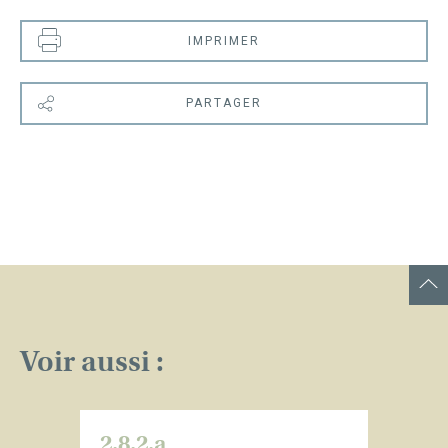
IMPRIMER
PARTAGER
Voir aussi :
2.8.2.a
2.