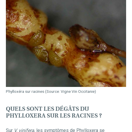
Phylloxéra sur racines (Source: Vigne Vin Occitanie)
QUELS SONT LES DÉGÂTS DU
PHYLLOXERA SUR LES RACINES ?
Sur
V. vinifera
, les symptômes de Phylloxera se