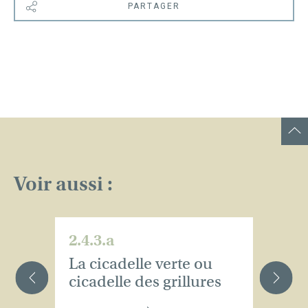
PARTAGER
Voir aussi :
2.4.3.a
2.
La cicadelle verte ou
L
cicadelle des grillures