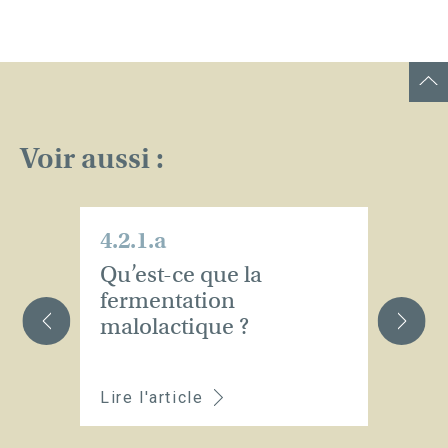
Voir aussi :
4.2.1.a
4.
Qu’est-ce que la
Qu
fermentation
c
malolactique ?
l
m
Lire l'article
Li