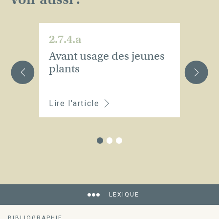
2.7.4.a
2.
Avant usage des jeunes
Lo
plants
Lire l'article
Li
LEXIQUE
BIBLIOGRAPHIE