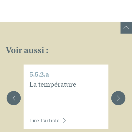
Voir aussi :
5.5.2.a
5.
La température
L
d
Lire l'article
Li