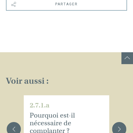
PARTAGER
Voir aussi :
2.7.1.a
2.
Pourquoi est-il
Qu
nécessaire de
n
complanter ?
c