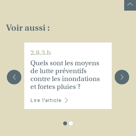
Voir aussi :
2.8.3.b
2.
Quels sont les moyens
Q
de lutte préventifs
p
contre les inondations
i
et fortes pluies ?
pl
Lire l'article
Li