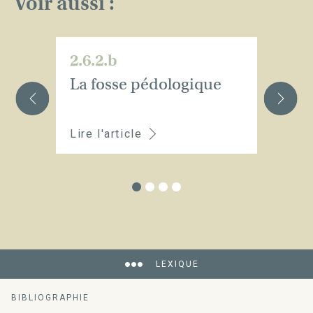
Voir aussi :
2.6.2.b
2.
La fosse pédologique
L’
Lire l'article
Li
LEXIQUE
BIBLIOGRAPHIE