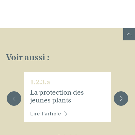
Voir aussi :
1.2.3.a
1.
La protection des
L
jeunes plants
a
Lire l'article
Li