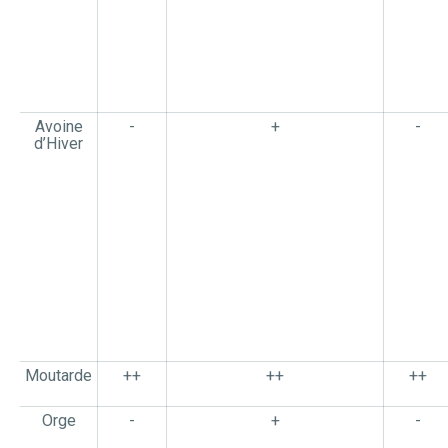
Avoine
-
+
-
d’Hiver
Moutarde
++
++
++
Orge
-
+
-