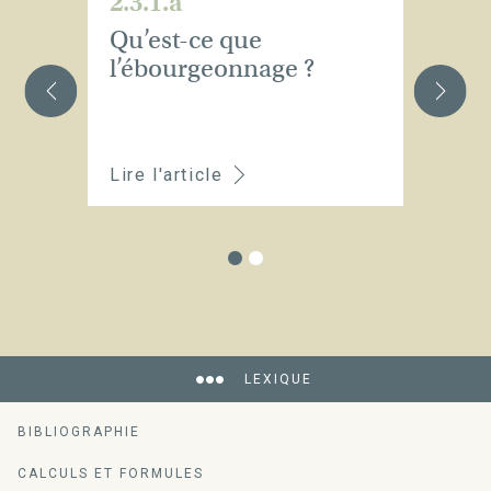
2.3.1.a
2.
Qu’est-ce que
À 
l’ébourgeonnage ?
pr
po
u
Lire l'article
Li
LEXIQUE
BIBLIOGRAPHIE
CALCULS ET FORMULES