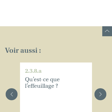
Voir aussi :
2.3.8.a
2.
Qu’est-ce que
Qu
l’effeuillage ?
?