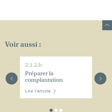
Voir aussi :
2.1.2.b
2.
Préparer la
L
complantation
Lire l'article
Li