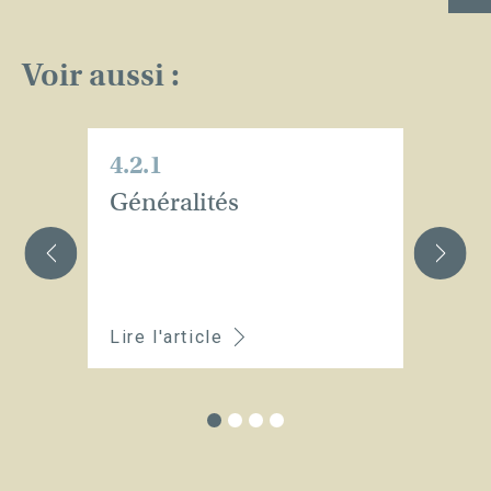
Voir aussi :
4.2.1
4.
Généralités
C
e
b
d
Lire l'article
Li