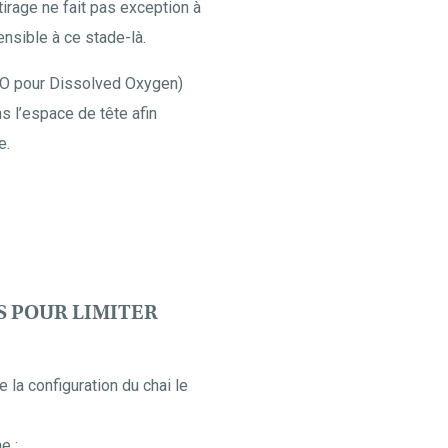
tirage ne fait pas exception à
ensible à ce stade-là.
u DO pour Dissolved Oxygen)
 l’espace de tête afin
e.
S POUR LIMITER
e la configuration du chai le
e :