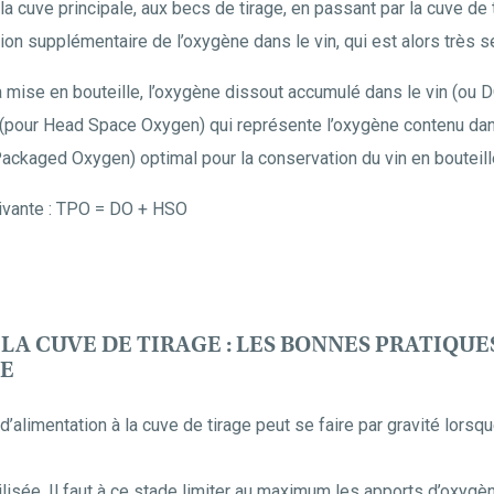
 la cuve principale, aux becs de tirage, en passant par la cuve de 
ion supplémentaire de l’oxygène dans le vin, qui est alors très s
e la mise en bouteille, l’oxygène dissout accumulé dans le vin (o
 (pour Head Space Oxygen) qui représente l’oxygène contenu dans
Packaged Oxygen) optimal pour la conservation du vin en bouteill
suivante : TPO = DO + HSO
LA CUVE DE TIRAGE : LES BONNES PRATIQUE
NE
d’alimentation à la cuve de tirage peut se faire par gravité lorsqu
lisée. Il faut à ce stade limiter au maximum les apports d’oxygèn