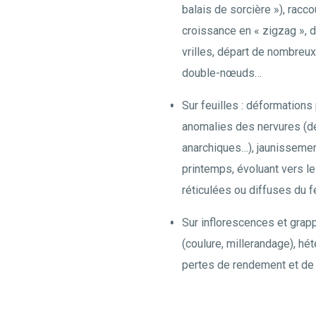
balais de sorcière »), rac
croissance en « zigzag », 
vrilles, départ de nombreu
double-nœuds…
Sur feuilles : déformations
anomalies des nervures (d
anarchiques…), jaunissemen
printemps, évoluant vers le
réticulées ou diffuses du f
Sur inflorescences et grapp
(coulure, millerandage), hé
pertes de rendement et de 