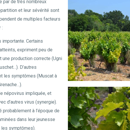
e par de très nombreux
artition et leur sévérité sont
pendent de multiples facteurs
 :
ès importante. Certains
tteints, expriment peu de
 une production correcte (Ugni
ouschet…). D’autres
ent les symptômes (Muscat à
Grenache…).
e népovirus impliquée, et
ec d’autres virus (synergie).
é probablement à l’époque de
taminées dans leur jeunesse
s les symptômes).