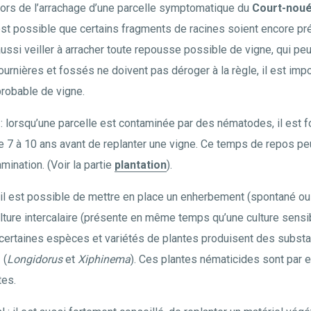
 lors de l’arrachage d’une parcelle symptomatique du
Court-nou
il est possible que certains fragments de racines soient encore p
aussi veiller à arracher toute repousse possible de vigne, qui pe
rnières et fossés ne doivent pas déroger à la règle, il est impor
probable de vigne.
: lorsqu’une parcelle est contaminée par des nématodes, il est 
e 7 à 10 ans avant de replanter une vigne. Ce temps de repos peu
mination. (Voir la partie
plantation
).
 il est possible de mettre en place un enherbement (spontané o
lture intercalaire (présente en même temps qu’une culture sensib
 certaines espèces et variétés de plantes produisent des subst
é
(
Longidorus
et
Xiphinema
). Ces plantes nématicides sont par ex
tes.