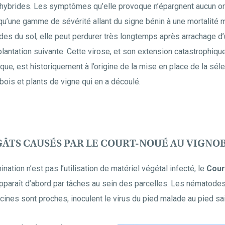
 hybrides. Les symptômes qu’elle provoque n’épargnent aucun or
i qu’une gamme de sévérité allant du signe bénin à une mortalité 
s du sol, elle peut perdurer très longtemps après arrachage d’u
lantation suivante. Cette virose, et son extension catastrophiq
que, est historiquement à l’origine de la mise en place de la séle
bois et plants de vigne qui en a découlé.
GÂTS CAUSÉS PAR LE COURT-NOUÉ AU VIGNOB
nation n’est pas l’utilisation de matériel végétal infecté, le
Cour
pparaît d’abord par tâches au sein des parcelles. Les nématode
cines sont proches, inoculent le virus du pied malade au pied sai