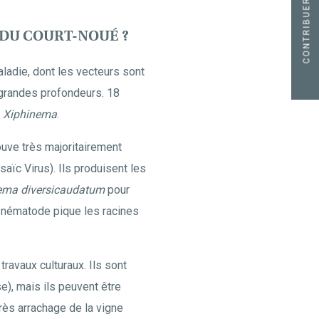
CONTRIBUER
 DU COURT-NOUÉ ?
adie, dont les vecteurs sont
 grandes profondeurs. 18
t
Xiphinema
.
ouve très majoritairement
aïc Virus). Ils produisent les
ema diversicaudatum
pour
le nématode pique les racines
ravaux culturaux. Ils sont
e), mais ils peuvent être
rès arrachage de la vigne