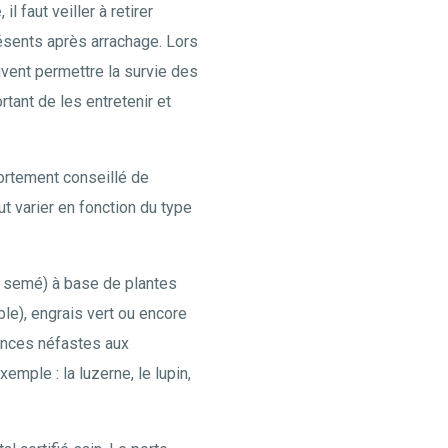
é
, il faut veiller à retirer
résents après arrachage. Lors
uvent permettre la survie des
tant de les entretenir et
fortement conseillé de
t varier en fonction du type
u semé) à base de plantes
le), engrais vert ou encore
ances néfastes aux
emple : la luzerne, le lupin,