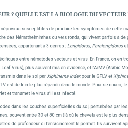
EUR ? QUELLE EST LA BIOLOGIE DU VECTEUR
 népovirus susceptibles de produire les symptômes de cette mal
dre des Némathelminthes ou vers ronds, qui vivent parfois à de
censées, appartenant à 3 genres :
Longidorus
,
Paralongidorus
e
écifiques entre nématodes vecteurs et virus. En France, on en tr
 Leaf Virus), plus souvent mis en évidence, et l’ArMV (Arabic Mos
ansmis dans le sol par
Xiphinema index
pour le GFLV et
Xiphin
FLV est de loin le plus répandu dans le monde. Pour se nourrir, 
let et transmet le virus s’il est infecté.
des dans les couches superficielles du sol, perturbées par les t
nes, souvent entre 30 et 80 cm (là où le chevelu est le plus dens
ètres de profondeur si l’enracinement le permet. Ils survivent ap