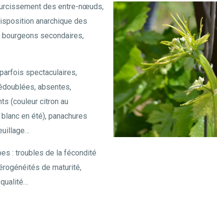
courcissement des entre-nœuds,
disposition anarchique des
x bourgeons secondaires,
 parfois spectaculaires,
édoublées, absentes,
ts (couleur citron au
 blanc en été), panachures
euillage…
es : troubles de la fécondité
térogénéités de maturité,
qualité…