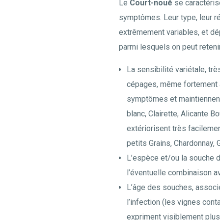
Le
Court-noué
se caractéris
symptômes. Leur type, leur rép
extrêmement variables, et dé
parmi lesquels on peut retenir
La sensibilité variétale, tr
cépages, même fortement a
symptômes et maintiennent
blanc, Clairette, Alicante B
extériorisent très facilem
petits Grains, Chardonnay, 
L’espèce et/ou la souche d
l’éventuelle combinaison av
L’âge des souches, associ
l’infection (les vignes con
expriment visiblement plu