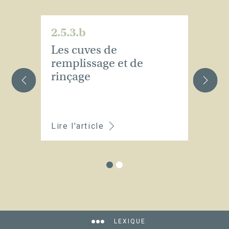
2.5.3.b
2.
Les cuves de
L
remplissage et de
d
rinçage
t
f
p
Lire l'article
Li
LEXIQUE