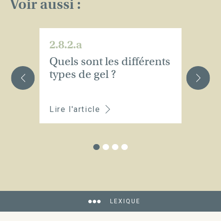
Voir aussi :
2.8.2.a
2.
Quels sont les différents
C
types de gel ?
el
Lire l'article
Li
LEXIQUE