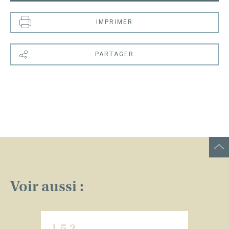
IMPRIMER
PARTAGER
Voir aussi :
1.5.2
1.